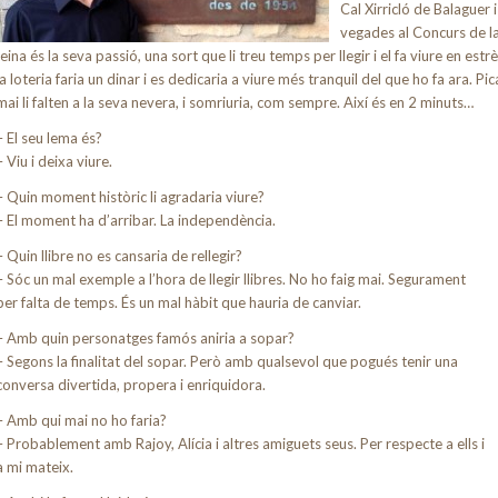
Cal Xirricló de Balaguer 
vegades al Concurs de la
feina és la seva passió, una sort que li treu temps per llegir i el fa viure en est
la loteria faria un dinar i es dedicaria a viure més tranquil del que ho fa ara. Pi
mai li falten a la seva nevera, i somriuria, com sempre. Així és en 2 minuts…
– El seu lema és?
– Viu i deixa viure.
– Quin moment històric li agradaria viure?
– El moment ha d’arribar. La independència.
– Quin llibre no es cansaria de rellegir?
– Sóc un mal exemple a l’hora de llegir llibres. No ho faig mai. Segurament
per falta de temps. És un mal hàbit que hauria de canviar.
– Amb quin personatges famós aniria a sopar?
– Segons la finalitat del sopar. Però amb qualsevol que pogués tenir una
conversa divertida, propera i enriquidora.
– Amb qui mai no ho faria?
– Probablement amb Rajoy, Alícia i altres amiguets seus. Per respecte a ells i
a mi mateix.