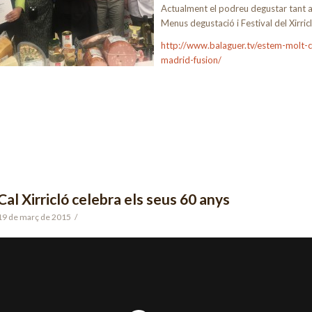
Actualment el podreu degustar tant a 
Menus degustació i Festival del Xirricl
http://www.balaguer.tv/estem-molt-co
madrid-fusion/
Cal Xirricló celebra els seus 60 anys
19 de març de 2015
/