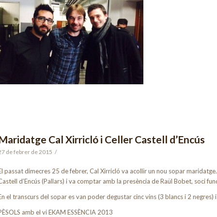
Maridatge Cal Xirricló i Celler Castell d’Encús
27 de febrer de 2015
/
El passat dimecres 25 de febrer, Cal Xirricló va acollir un nou sopar maridatge.
Castell d’Encús (Pallars) i va comptar amb la presència de Raül Bobet, soci fund
En el transcurs del sopar es van poder degustar cinc vins (3 blancs i 2 negres) i
PÈSOLS amb el vi EKAM ESSÈNCIA 2013