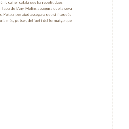
i únic cuiner català que ha repetit dues
 Tapa de l’Any, Molins assegura que la seva
rès. Potser per això assegura que si li toqués
caria més, potser, del fuet i del formatge que