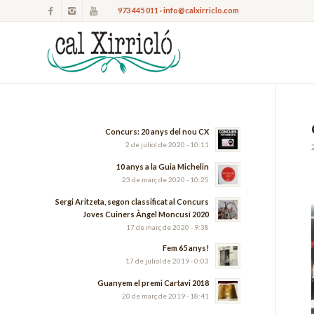
973 445 011 · info@calxirriclo.com
Concurs: 20 anys del nou CX
2 de juliol de 2020 - 10:11
10 anys a la Guia Michelin
23 de març de 2020 - 10:25
Sergi Aritzeta, segon classificat al Concurs
Joves Cuiners Àngel Moncusí 2020
17 de març de 2020 - 9:38
Fem 65 anys!
17 de juliol de 2019 - 0:03
Guanyem el premi Cartavi 2018
20 de març de 2019 - 18:41