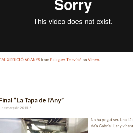
CAL XIRRICLÓ 60 ANYS
from
Balaguer Televisió
on
Vimeo
.
Final “La Tapa de l’Any”
1 de març de 2015
/
No ha pogut ser. Una llà
de’n Gabriel. L’any vine