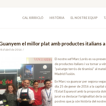
CAL XIRRICLÓ
HISTÒRIA
EL NOSTRE EQUIP
T
Guanyem el millor plat amb productes italians 
28 d'abril de 2016
/
El nostre
xef Marc Lorés es va presen
de productes italians i va tornar a v
“paisatge terrós de tiramisú” al mate
Madrid Fusión.
En Marc va guanyar per segona vegad
dia 25 de gener de 2016 a la capital 
l’Estat Espanyol amb la proposta dolça
jurat va destacar l’originalitat de la
postres que ja són història del nostre