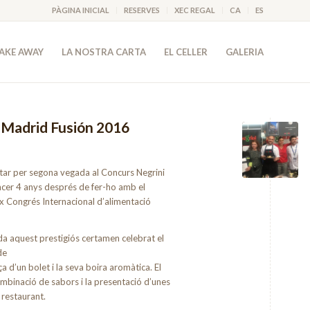
PÀGINA INICIAL
RESERVES
XEC REGAL
CA
ES
AKE AWAY
LA NOSTRA CARTA
EL CELLER
GALERIA
a Madrid Fusión 2016
tar per segona vegada al Concurs Negrini
éncer 4 anys després de fer-ho amb el
ix Congrés Internacional d’alimentació
a aquest prestigiós certamen celebrat el
de
 d’un bolet i la seva boira aromàtica. El
 combinació de sabors i la presentació d’unes
 restaurant.