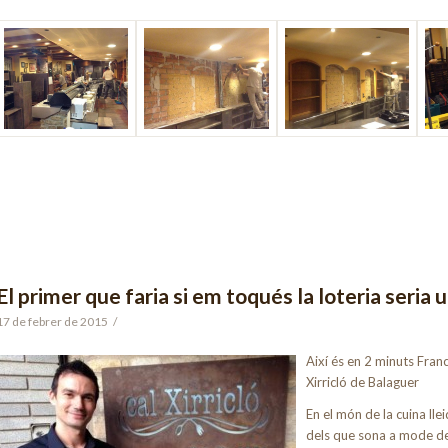
El primer que faria si em toqués la loteria seria 
17 de febrer de 2015
/
Així és en 2 minuts Fran
Xirricló de Balaguer
En el món de la cuina ll
dels que sona a mode de