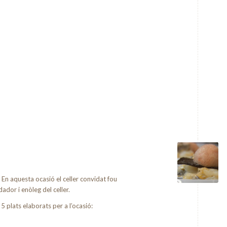
 En aquesta ocasió el celler convidat fou
ador i enòleg del celler.
 5 plats elaborats per a l’ocasió: