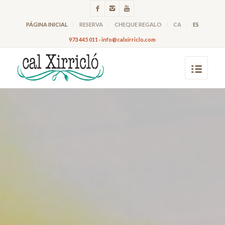
PÁGINA INICIAL
RESERVA
CHEQUE REGALO
CA
ES
973 445 011 · info@calxirriclo.com