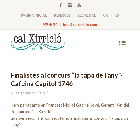
PÀGINA INICIAL
RESERVES
XEC REGAL
CA
ES
973 445 011 · info@calxirriclo.com
Finalistes al concurs “la tapa de l’any”-
Cafeina Capitol 1746
29 de gener de 2015
/
Hem parlat amb en Francesc Molis i Gabriel Jové, Gerent i Xef del
Restaurant Cal XIrricló
que per segon any consecutiu son finalistes al concurs “la tapa de
l’any”.