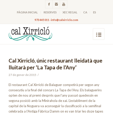
PÀGINA INICIAL
RESERVES
XEC REGAL
CA
ES
973 445 011 · info@calxirriclo.com
Cal Xirricló, únic restaurant lleidatà que
lluitarà per ‘La Tapa de l’Any’
27 de gener de 2015
/
El restaurant Cal Xirricló de Balaguer competirà per segon any
consecutiu a la final del concurs La Tapa de l’Any. Els balaguerins
opten de nou al premi després que l’any passat quedessin en
segona posició amb la Minirahola de xai. L’establiment de la
capital de la Noguera va aconseguir la classificació a la semifinal
celebrada a l’Antiga Fàbrica Damm on es van triar les doze tapes