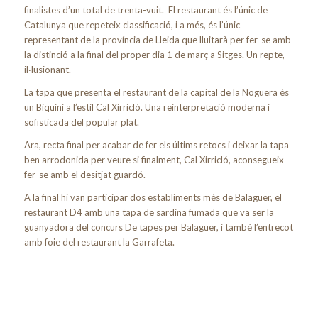
finalistes d’un total de trenta-vuit. El restaurant és l’únic de
Catalunya que repeteix classificació, i a més, és l’únic
representant de la província de Lleida que lluitarà per fer-se amb
la distinció a la final del proper dia 1 de març a Sitges. Un repte,
il·lusionant.
La tapa que presenta el restaurant de la capital de la Noguera és
un Biquini a l’estil Cal Xirricló. Una reinterpretació moderna i
sofisticada del popular plat.
Ara, recta final per acabar de fer els últims retocs i deixar la tapa
ben arrodonida per veure si finalment, Cal Xirricló, aconsegueix
fer-se amb el desitjat guardó.
A la final hi van participar dos establiments més de Balaguer, el
restaurant D4 amb una tapa de sardina fumada que va ser la
guanyadora del concurs De tapes per Balaguer, i també l’entrecot
amb foie del restaurant la Garrafeta.