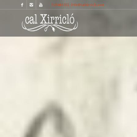
973 445 011 · info@calxirriclo.com