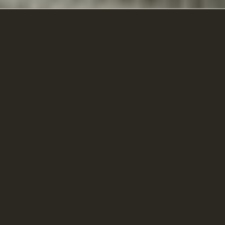
asolans i darrerament per una fabulosa cuina d′autor.
morza primer”. Tal com relata l’escriptor, Josep Aznar Solé en el
ment amb la seva esposa Antonieta Brescó i la seva filla Rosita. Els
or Molins qui es posa al capdavant del negoci i aconsegueix donar un
nedors converteixen Cal Xirricló en un punt de referència.
ic, no obstant, es veu truncat, l′any 1995, amb la mort del
 Arribem a finals del segle XX i el local del carrer l′Escala acaba
rer Doctor Fleming. Un ampli local decorat amb elements rústics i