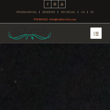
PÀGINA INICIAL
RESERVES
XEC REGAL
CA
ES
973 445 011 · info@calxirriclo.com