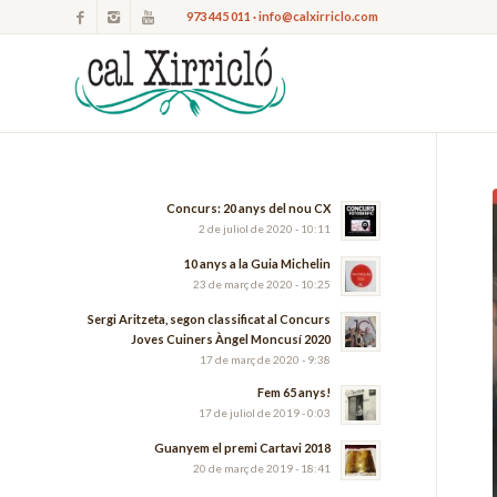
973 445 011 · info@calxirriclo.com
Concurs: 20 anys del nou CX
2 de juliol de 2020 - 10:11
10 anys a la Guia Michelin
23 de març de 2020 - 10:25
Sergi Aritzeta, segon classificat al Concurs
Joves Cuiners Àngel Moncusí 2020
17 de març de 2020 - 9:38
Fem 65 anys!
17 de juliol de 2019 - 0:03
Guanyem el premi Cartavi 2018
20 de març de 2019 - 18:41