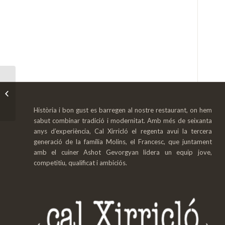
Cal Xirricló celebra els
seus 60 anys
Història i bon gust es barregen al nostre restaurant, on hem
sabut combinar tradició i modernitat. Amb més de seixanta
anys d’experiència, Cal Xirricló el regenta avui la tercera
generació de la família Molins, el Francesc, que juntament
amb el cuiner Ashot Gevorgyan lidera un equip jove,
competitiu, qualificat i ambiciós.