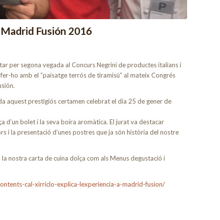
a Madrid Fusión 2016
ar per segona vegada al Concurs Negrini de productes italians i
fer-ho amb el “paisatge terrós de tiramisú” al mateix Congrés
usión.
 aquest prestigiós certamen celebrat el dia 25 de gener de
 d’un bolet i la seva boira aromàtica. El jurat va destacar
ors i la presentació d’unes postres que ja són història del nostre
 la nostra carta de cuina dolça com als Menus degustació i
ntents-cal-xirriclo-explica-lexperiencia-a-madrid-fusion/