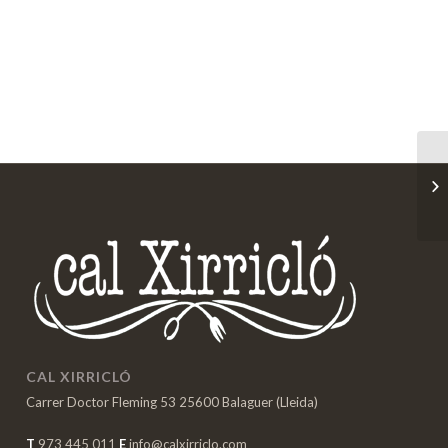
CAL XIRRICLÓ
Carrer Doctor Fleming 53 25600 Balaguer (Lleida)
T
973 445 011
E
info@calxirriclo.com