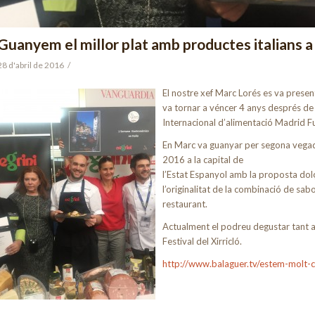
Guanyem el millor plat amb productes italians 
28 d'abril de 2016
/
El nostre
xef Marc Lorés es va present
va tornar a véncer 4 anys després de 
Internacional d’alimentació Madrid F
En Marc va guanyar per segona vegada
2016 a la capital de
l’Estat Espanyol amb la proposta dolça
l’originalitat de la combinació de sab
restaurant.
Actualment el podreu degustar tant a
Festival del Xirricló.
http://www.balaguer.tv/estem-molt-co