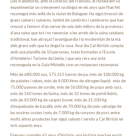
Des d’aleshores, amb la Direcció del Francesc, el restaurant va
experimentar un creixement sostingut en els anys que l’han fet
reconegut més enllà de la ciutat de Balaguer. Ha sigut bressol de
grans cuiners i cuineres, també de cambrers i cambreres que han
crescut a l’entorn d’un servei de sala dels millors de la província i
d’una cuina que tot i no renunciar a les arrels de la cuina catalana
tradicional, han abraçat l’avantguardia i la modernitat de la mà
dels grans xefs que ha tingut la casa. Avui dia Cal Xirricló compta
amb una plantilla de 10 persones, totes formades a l’Escola
d’Hoteleria i Turisme de Lleida, i que any rera any està
reconeguda en la Guia Michelin com un restaurant recomanat.
Més de 680.000 ous, 575.315 barres de pa, més de 100.000 kg
de patates i cebes, més de 4.000 litres de nitrogen liquid,
més de
75.000 panxes de corder, més de 50.000 kg de pops amb sucs,
més de 160 tones de farina, més de 32 tones de pernil ibèric,
més de 43.000 kg de cargols bover, més de 31.500 Kg
d’esqueixada de bacallà, més de 70.000 kg de peix salvatge de
les nostres costes i més de 7.000 kg de ronyons de porc entre
molts altres productes han sigut cuinats i servits a Cal Xirricló en
tots aquests anys.
Enguany complim 65 anys d’història, una història que han escrit