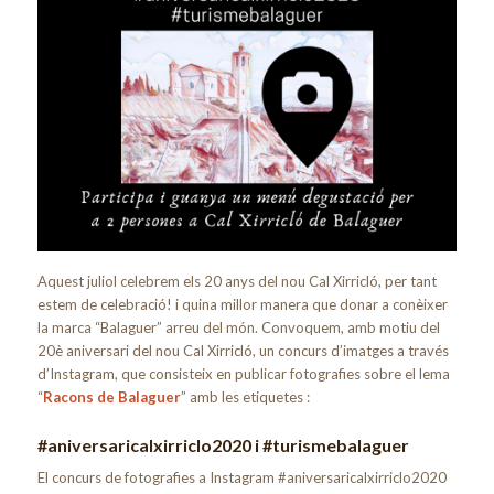
Aquest juliol celebrem els 20 anys del nou Cal Xirricló, per tant
estem de celebració! i quina millor manera que donar a conèixer
la marca “Balaguer” arreu del món. Convoquem, amb motiu del
20è aniversari del nou Cal Xirricló, un concurs d’imatges a través
d’Instagram, que consisteix en publicar fotografies sobre el lema
“
Racons de Balaguer
” amb les etiquetes :
#aniversaricalxirriclo2020 i #turismebalaguer
El concurs de fotografies a Instagram #aniversaricalxirriclo2020