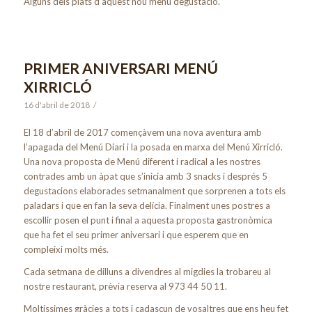
Alguns dels plats d’aquest nou menú degustació.
PRIMER ANIVERSARI MENÚ
XIRRICLÓ
16 d'abril de 2018
/
El 18 d’abril de 2017 començàvem una nova aventura amb
l’apagada del Menú Diari i la posada en marxa del Menú Xirricló.
Una nova proposta de Menú diferent i radical a les nostres
contrades amb un àpat que s’inicia amb 3 snacks i després 5
degustacions elaborades setmanalment que sorprenen a tots els
paladars i que en fan la seva delícia. Finalment unes postres a
escollir posen el punt i final a aquesta proposta gastronòmica
que ha fet el seu primer aniversari i que esperem que en
compleixi molts més.
Cada setmana de dilluns a divendres al migdies la trobareu al
nostre restaurant, prèvia reserva al 973 44 50 11.
Moltíssimes gràcies a tots i cadascun de vosaltres que ens heu fet