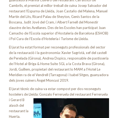
Cambrils, el premiat al millor treball de cuina Josep Salvador del
restaurant l’Espurna de Lleida, Joan Castaño del Malena, Manuel
Martín del Lits, Ricard Palau de Sheyton, Genís Santos de la
Boscana, Judit Jové del Cram, i Albert Farnell del Monestir
claustre de les Avellanes. Des de les Escoles han participat Juan
Camacho de l’Escola superior d’Hostaleria de Barcelona (ESHOB)
i Pol Cura de l’Escola d’Hoteleria i Turisme de Lleida.
El jurat ha estat format per reconeguts professionals del sector
de la restauració i la gastronomia: Xavier Sagristà, xef del castell
de Perelada (Girona), Andrea Dopico, responsable de pastisseria
de l’Hotel al-Briga & Home Suite 5GL a la Costa Brava (Girona),
Jordi, Guillem, propietari del restaurant lo MAM a l’Hotel Le
Meridien ra de el Vendrell (Tarragona) i Isabel Sitges, guanyadora
dels joves cuiners Àngel Moncusí 2019.
El jurat tècnic de cuina va estar compost per dos reconeguts
hostelers de Lleida: Gonzalo Ferreruela del restaurant Ferreruela
i Gerard B
alasch del
restaurant la
Huerta.