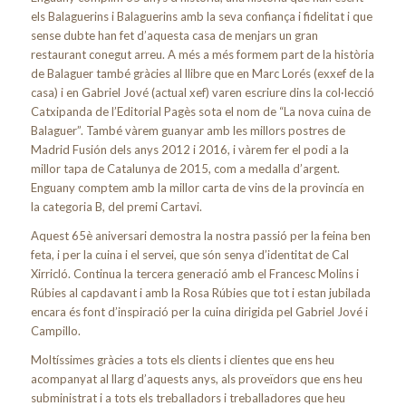
els Balaguerins i Balaguerins amb la seva confiança i fidelitat i que
sense dubte han fet d’aquesta casa de menjars un gran
restaurant conegut arreu. A més a més formem part de la història
de Balaguer també gràcies al llibre que en Marc Lorés (exxef de la
casa) i en Gabriel Jové (actual xef) varen escriure dins la col·lecció
Catxipanda de l’Editorial Pagès sota el nom de “La nova cuina de
Balaguer”. També vàrem guanyar amb les millors postres de
Madrid Fusión dels anys 2012 i 2016, i vàrem fer el podi a la
millor tapa de Catalunya de 2015, com a medalla d’argent.
Enguany comptem amb la millor carta de vins de la provincía en
la categoria B, del premi Cartavi.
Aquest 65è aniversari demostra la nostra passió per la feina ben
feta, i per la cuina i el servei, que són senya d’identitat de Cal
Xirricló. Continua la tercera generació amb el Francesc Molins i
Rúbies al capdavant i amb la Rosa Rúbies que tot i estan jubilada
encara és font d’inspiració per la cuina dirigida pel Gabriel Jové i
Campillo.
Moltíssimes gràcies a tots els clients i clientes que ens heu
acompanyat al llarg d’aquests anys, als proveïdors que ens heu
subministrat i a tots els treballadors i treballadores que heu