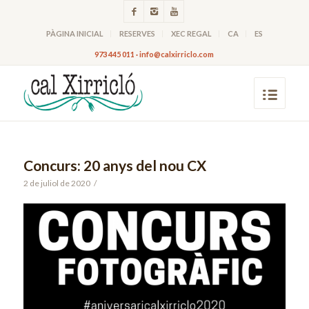
PÀGINA INICIAL
RESERVES
XEC REGAL
CA
ES
973 445 011 · info@calxirriclo.com
Concurs: 20 anys del nou CX
2 de juliol de 2020
/