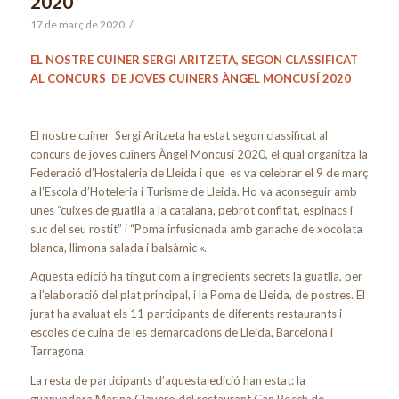
2020
17 de març de 2020
/
EL NOSTRE CUINER SERGI ARITZETA, SEGON CLASSIFICAT
AL CONCURS DE JOVES CUINERS ÀNGEL MONCUSÍ 2020
El nostre cuiner Sergi Aritzeta ha estat segon classificat al
concurs de joves cuiners Àngel Moncusí 2020, el qual organitza la
Federació d’Hostaleria de Lleida i que es va celebrar el 9 de març
a l’Escola d’Hoteleria i Turisme de Lleida. Ho va aconseguir amb
unes “cuixes de guatlla a la catalana, pebrot confitat, espinacs i
suc del seu rostit” i “Poma infusionada amb ganache de xocolata
blanca, llimona salada i balsàmic «.
Aquesta edició ha tingut com a ingredients secrets la guatlla, per
a l’elaboració del plat principal, i la Poma de Lleida, de postres. El
jurat ha avaluat els 11 participants de diferents restaurants i
escoles de cuina de les demarcacions de Lleida, Barcelona i
Tarragona.
La resta de participants d’aquesta edició han estat: la
guanyadora Marina Clavero del restaurant Can Bosch de