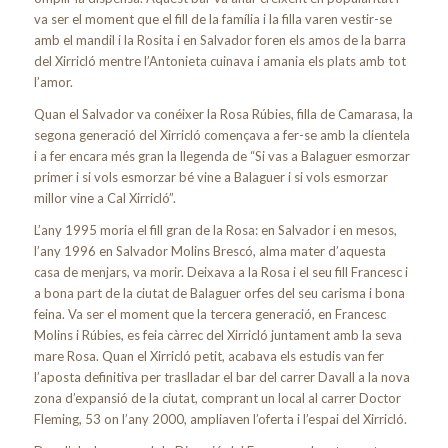
va ser el moment que el fill de la família i la filla varen vestir-se
amb el mandil i la Rosita i en Salvador foren els amos de la barra
del Xirricló mentre l’Antonieta cuinava i amania els plats amb tot
l’amor.
Quan el Salvador va conéixer la Rosa Rúbies, filla de Camarasa, la
segona generació del Xirricló començava a fer-se amb la clientela
i a fer encara més gran la llegenda de “Si vas a Balaguer esmorzar
primer i si vols esmorzar bé vine a Balaguer i si vols esmorzar
millor vine a Cal Xirricló”.
L’any 1995 moria el fill gran de la Rosa: en Salvador i en mesos,
l’any 1996 en Salvador Molins Brescó, alma mater d’aquesta
casa de menjars, va morir. Deixava a la Rosa i el seu fill Francesc i
a bona part de la ciutat de Balaguer orfes del seu carisma i bona
feina. Va ser el moment que la tercera generació, en Francesc
Molins i Rúbies, es feia càrrec del Xirricló juntament amb la seva
mare Rosa. Quan el Xirricló petit, acabava els estudis van fer
l’aposta definitiva per traslladar el bar del carrer Davall a la nova
zona d’expansió de la ciutat, comprant un local al carrer Doctor
Fleming, 53 on l’any 2000, ampliaven l’oferta i l’espai del Xirricló.