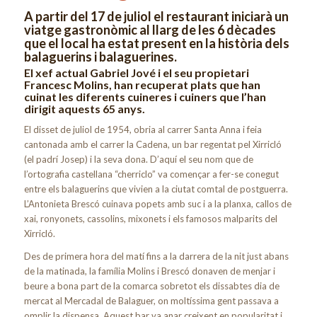
A partir del 17 de juliol el restaurant iniciarà un
viatge gastronòmic al llarg de les 6 dècades
que el local ha estat present en la història dels
balaguerins i balaguerines.
El xef actual Gabriel Jové i el seu propietari
Francesc Molins, han recuperat plats que han
cuinat les diferents cuineres i cuiners que l’han
dirigit aquests 65 anys.
El disset de juliol de 1954, obria al carrer Santa Anna i feia
cantonada amb el carrer la Cadena, un bar regentat pel Xirricló
(el padrí Josep) i la seva dona. D’aquí el seu nom que de
l’ortografia castellana “cherriclo” va començar a fer-se conegut
entre els balaguerins que vivien a la ciutat comtal de postguerra.
L’Antonieta Brescó cuinava popets amb suc i a la planxa, callos de
xai, ronyonets, cassolins, mixonets i els famosos malparits del
Xirricló.
Des de primera hora del matí fins a la darrera de la nit just abans
de la matinada, la família Molins i Brescó donaven de menjar i
beure a bona part de la comarca sobretot els dissabtes dia de
mercat al Mercadal de Balaguer, on moltíssima gent passava a
omplir la dispensa. Aquest bar va anar creixent en popularitat i