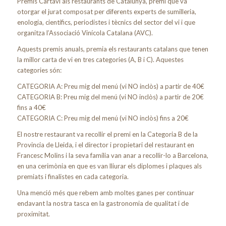
Premis Cartavi als restaurants de Catalunya, premi que va
otorgar el jurat composat per diferents experts de sumilleria,
enologia, científics, periodistes i tècnics del sector del vi i que
organitza l’Associació Vinícola Catalana (AVC).
Aquests premis anuals, premia els restaurants catalans que tenen
la millor carta de vi en tres categories (A, B i C). Aquestes
categories són:
CATEGORIA A: Preu mig del menú (vi NO inclòs) a partir de 40€
CATEGORIA B: Preu mig del menú (vi NO inclòs) a partir de 20€
fins a 40€
CATEGORIA C: Preu mig del menú (vi NO inclòs) fins a 20€
El nostre restaurant va recollir el premi en la Categoria B de la
Provincia de Lleida, i el director i propietari del restaurant en
Francesc Molins i la seva família van anar a recollir-lo a Barcelona,
en una cerimònia en que es van lliurar els diplomes i plaques als
premiats i finalistes en cada categoria.
Una menció més que rebem amb moltes ganes per continuar
endavant la nostra tasca en la gastronomia de qualitat i de
proximitat.