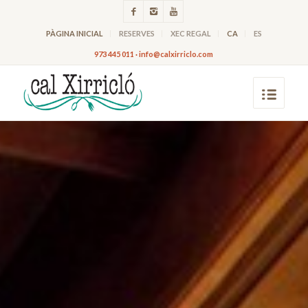
PÀGINA INICIAL
RESERVES
XEC REGAL
CA
ES
973 445 011 · info@calxirriclo.com