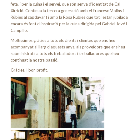
feta, i per la cuina i el servei, que són senya d’identitat de Cal
Xirricló. Continua la tercera generació amb el Francesc Molins i
Rúbies al capdavant i amb la Rosa Rúbies que tot i estan jubilada
encara és font d’inspiració per la cuina dirigida pel Gabriel Jové i
Campillo.
Moltíssimes gràcies a tots els clients i clientes que ens heu
acompanyat al llarg d’aquests anys, als proveïdors que ens heu
subministrat i a tots els treballadors i treballadores que heu
continuat la nostra passió.
Gràcies. I bon profit.