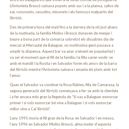
L’Antonieta Brescó cuinava popets amb suc i a la planxa, callos de
xai, ronyonets, cassolins, mixonets i els famosos malparits del
Xirricló.
Des de primera hora del matí fins a la darrera de la nit just abans
de la matinada, la família Molins i Brescó donaven de menjar i
beure a bona part de la comarca sobretot els dissabtes dia de
mercat al Mercadal de Balaguer, on moltíssima gent passava a
omplir la dispensa. Aquest bar va anar creixent en popularitat i
va ser el moment que el fill de la família i la filla varen vestir-se
amb el mandil i la Rosita i en Salvador foren els amos de la barra
del Xirricló mentre l’Antonieta cuinava i amania els plats amb tot
l’amor.
Quan el Salvador va conéixer la Rosa Rúbies, filla de Camarasa, la
segona generació del Xirricló començava a fer-se amb la clientela
i a fer encara més gran la llegenda de “Si vas a Balaguer esmorzar
primer i si vols esmorzar bé vine a Balaguer i si vols esmorzar
millor vine a Cal Xirricló”.
L’any 1995 moria el fill gran de la Rosa: en Salvador i en mesos,
l’any 1996 en Salvador Molins Brescó, alma mater d’aquesta