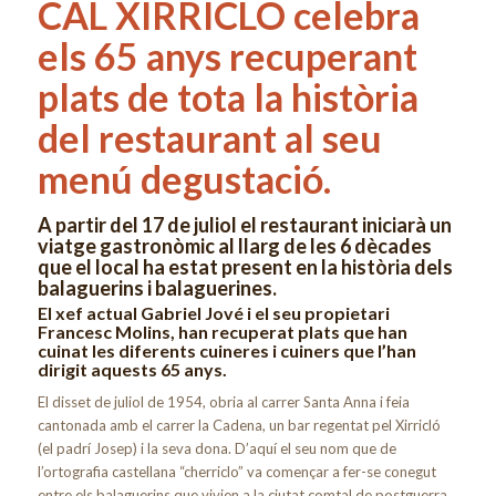
CAL XIRRICLÓ celebra
els 65 anys recuperant
plats de tota la història
del restaurant al seu
menú degustació.
A partir del 17 de juliol el restaurant iniciarà un
viatge gastronòmic al llarg de les 6 dècades
que el local ha estat present en la història dels
balaguerins i balaguerines.
El xef actual Gabriel Jové i el seu propietari
Francesc Molins, han recuperat plats que han
cuinat les diferents cuineres i cuiners que l’han
dirigit aquests 65 anys.
El disset de juliol de 1954, obria al carrer Santa Anna i feia
cantonada amb el carrer la Cadena, un bar regentat pel Xirricló
(el padrí Josep) i la seva dona. D’aquí el seu nom que de
l’ortografia castellana “cherriclo” va començar a fer-se conegut
entre els balaguerins que vivien a la ciutat comtal de postguerra.