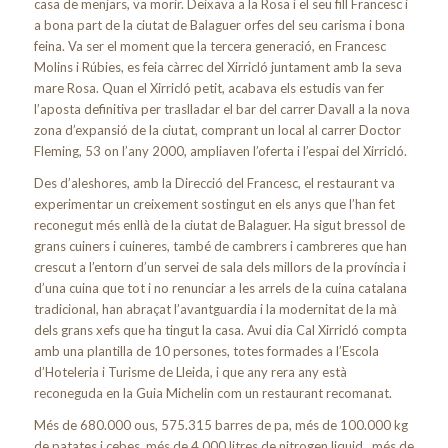
casa de menjars, va morir. Deixava a la Rosa i el seu fill Francesc i
a bona part de la ciutat de Balaguer orfes del seu carisma i bona
feina. Va ser el moment que la tercera generació, en Francesc
Molins i Rúbies, es feia càrrec del Xirricló juntament amb la seva
mare Rosa. Quan el Xirricló petit, acabava els estudis van fer
l’aposta definitiva per traslladar el bar del carrer Davall a la nova
zona d’expansió de la ciutat, comprant un local al carrer Doctor
Fleming, 53 on l’any 2000, ampliaven l’oferta i l’espai del Xirricló.
Des d’aleshores, amb la Direcció del Francesc, el restaurant va
experimentar un creixement sostingut en els anys que l’han fet
reconegut més enllà de la ciutat de Balaguer. Ha sigut bressol de
grans cuiners i cuineres, també de cambrers i cambreres que han
crescut a l’entorn d’un servei de sala dels millors de la província i
d’una cuina que tot i no renunciar a les arrels de la cuina catalana
tradicional, han abraçat l’avantguardia i la modernitat de la mà
dels grans xefs que ha tingut la casa. Avui dia Cal Xirricló compta
amb una plantilla de 10 persones, totes formades a l’Escola
d’Hoteleria i Turisme de Lleida, i que any rera any està
reconeguda en la Guia Michelin com un restaurant recomanat.
Més de 680.000 ous, 575.315 barres de pa, més de 100.000 kg
de patates i cebes, més de 4.000 litres de nitrogen liquid,
més de