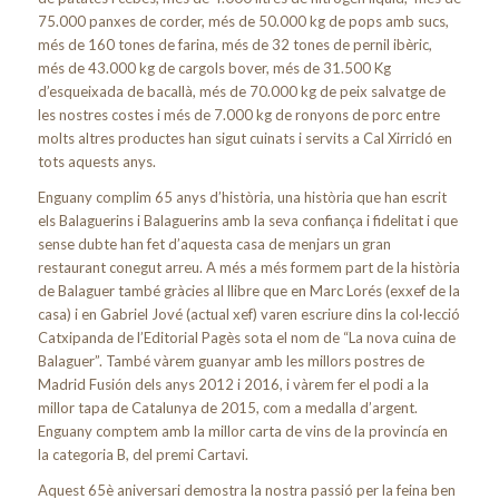
75.000 panxes de corder, més de 50.000 kg de pops amb sucs,
més de 160 tones de farina, més de 32 tones de pernil ibèric,
més de 43.000 kg de cargols bover, més de 31.500 Kg
d’esqueixada de bacallà, més de 70.000 kg de peix salvatge de
les nostres costes i més de 7.000 kg de ronyons de porc entre
molts altres productes han sigut cuinats i servits a Cal Xirricló en
tots aquests anys.
Enguany complim 65 anys d’història, una història que han escrit
els Balaguerins i Balaguerins amb la seva confiança i fidelitat i que
sense dubte han fet d’aquesta casa de menjars un gran
restaurant conegut arreu. A més a més formem part de la història
de Balaguer també gràcies al llibre que en Marc Lorés (exxef de la
casa) i en Gabriel Jové (actual xef) varen escriure dins la col·lecció
Catxipanda de l’Editorial Pagès sota el nom de “La nova cuina de
Balaguer”. També vàrem guanyar amb les millors postres de
Madrid Fusión dels anys 2012 i 2016, i vàrem fer el podi a la
millor tapa de Catalunya de 2015, com a medalla d’argent.
Enguany comptem amb la millor carta de vins de la provincía en
la categoria B, del premi Cartavi.
Aquest 65è aniversari demostra la nostra passió per la feina ben