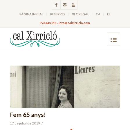
PÀGINA INICIAL
RESERVES
XEC REGAL
CA
ES
973 445 011 · info@calxirriclo.com
Fem 65 anys!
17 de juliol de 2019
/