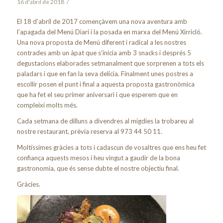
16 d'abril de 2018
/
El 18 d’abril de 2017 començàvem una nova aventura amb
l’apagada del Menú Diari i la posada en marxa del Menú Xirricló.
Una nova proposta de Menú diferent i radical a les nostres
contrades amb un àpat que s’inicia amb 3 snacks i després 5
degustacions elaborades setmanalment que sorprenen a tots els
paladars i que en fan la seva delícia. Finalment unes postres a
escollir posen el punt i final a aquesta proposta gastronòmica
que ha fet el seu primer aniversari i que esperem que en
compleixi molts més.
Cada setmana de dilluns a divendres al migdies la trobareu al
nostre restaurant, prèvia reserva al 973 44 50 11.
Moltíssimes gràcies a tots i cadascun de vosaltres que ens heu fet
confiança aquests mesos i heu vingut a gaudir de la bona
gastronomia, que és sense dubte el nostre objectiu final.
Gràcies.