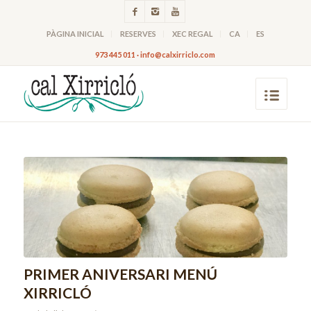
PÀGINA INICIAL
RESERVES
XEC REGAL
CA
ES
973 445 011 · info@calxirriclo.com
PRIMER ANIVERSARI MENÚ
XIRRICLÓ