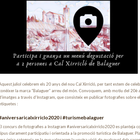
Aquest juliol celebrem els 20 anys del nou Cal Xirricló, per tant estem de cele
conèixer la marca “Balaguer” arreu del món. Convoquem, amb motiu del 20è ani
d’imatges a través d’Instagram, que consisteix en publicar fotografies sobre el
etiquetes :
#aniversaricalxirriclo2020 i #turismebalaguer
El concurs de fotografies a Instagram #aniversaricalxirriclo2020 es planteja c
tipus clarament participatiu i orientada a la promoció turística de Balaguer. 
una única categoria en la que valorarem la vostra visió de qualsevol dels racons