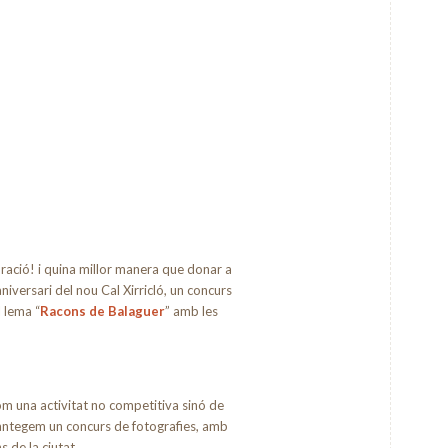
bració! i quina millor manera que donar a
versari del nou Cal Xirricló, un concurs
 lema “
Racons de Balaguer
” amb les
om una activitat no competitiva sinó de
Plantegem un concurs de fotografies, amb
 de la ciutat.