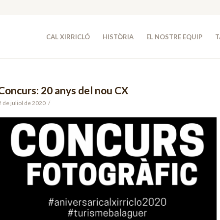
CAL XIRRICLÓ
HISTÒRIA
EL NOSTRE EQUIP
T
Concurs: 20 anys del nou CX
2 de juliol de 2020
/