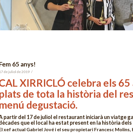
Fem 65 anys!
17 de juliol de 2019
/
CAL XIRRICLÓ celebra els 65
plats de tota la història del re
menú degustació.
A partir del 17 de juliol el restaurant iniciarà un viatge g
dècades que el local ha estat present en la història dels
El xef actual Gabriel Jové i el seu propietari Francesc Molins