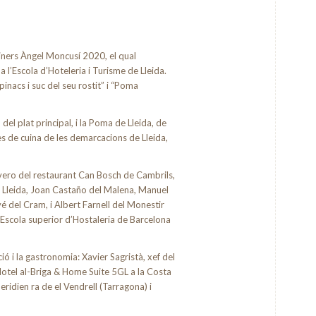
cuiners Àngel Moncusí 2020, el qual
a l’Escola d’Hoteleria i Turisme de Lleida.
inacs i suc del seu rostit” i “Poma
del plat principal, i la Poma de Lleida, de
les de cuina de les demarcacions de Lleida,
avero del restaurant Can Bosch de Cambrils,
de Lleida, Joan Castaño del Malena, Manuel
é del Cram, i Albert Farnell del Monestir
’Escola superior d’Hostaleria de Barcelona
ió i la gastronomia: Xavier Sagristà, xef del
Hotel al-Briga & Home Suite 5GL a la Costa
ridien ra de el Vendrell (Tarragona) i