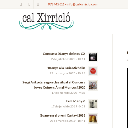
973 445 011 · info@calxirriclo.com
Concurs: 20 anys del nou CX
2 de juliol de 2020 - 10:11
10 anys a la Guia Michelin
23 de març de 2020 - 10:25
Sergi Aritzeta, segon classificat al Concurs
Joves Cuiners Àngel Moncusí 2020
17 de març de 2020 - 9:38
Fem 65 anys!
17 de juliol de 2019 - 0:03
Guanyem el premi Cartavi 2018
20 de març de 2019 - 18:41