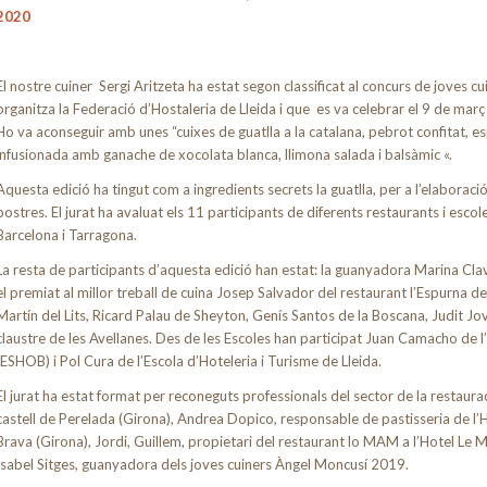
2020
El nostre cuiner Sergi Aritzeta ha estat segon classificat al concurs de joves 
organitza la Federació d’Hostaleria de Lleida i que es va celebrar el 9 de març 
Ho va aconseguir amb unes “cuixes de guatlla a la catalana, pebrot confitat, esp
infusionada amb ganache de xocolata blanca, llimona salada i balsàmic «.
Aquesta edició ha tingut com a ingredients secrets la guatlla, per a l’elaboració 
postres. El jurat ha avaluat els 11 participants de diferents restaurants i esco
Barcelona i Tarragona.
La resta de participants d’aquesta edició han estat: la guanyadora Marina Cl
el premiat al millor treball de cuina Josep Salvador del restaurant l’Espurna 
Martín del Lits, Ricard Palau de Sheyton, Genís Santos de la Boscana, Judit Jov
claustre de les Avellanes. Des de les Escoles han participat Juan Camacho de l
(ESHOB) i Pol Cura de l’Escola d’Hoteleria i Turisme de Lleida.
El jurat ha estat format per reconeguts professionals del sector de la restaurac
castell de Perelada (Girona), Andrea Dopico, responsable de pastisseria de l’
Brava (Girona), Jordi, Guillem, propietari del restaurant lo MAM a l’Hotel Le Me
Isabel Sitges, guanyadora dels joves cuiners Àngel Moncusí 2019.