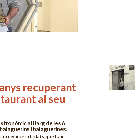
 anys recuperant
staurant al seu
astronòmic al llarg de les 6
 balaguerins i balaguerines.
, han recuperat plats que han