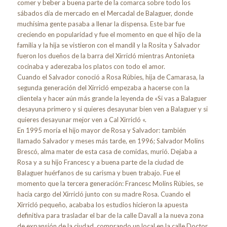
comer y beber a buena parte de la comarca sobre todo los
sábados día de mercado en el Mercadal de Balaguer, donde
muchísima gente pasaba a llenar la dispensa. Este bar fue
creciendo en popularidad y fue el momento en que el hijo de la
familia y la hija se vistieron con el mandil y la Rosita y Salvador
fueron los dueños de la barra del Xirricló mientras Antonieta
cocinaba y aderezaba los platos con todo el amor.
Cuando el Salvador conoció a Rosa Rúbies, hija de Camarasa, la
segunda generación del Xirricló empezaba a hacerse con la
clientela y hacer aún más grande la leyenda de «Si vas a Balaguer
desayuna primero y si quieres desayunar bien ven a Balaguer y si
quieres desayunar mejor ven a Cal Xirricló «.
En 1995 moría el hijo mayor de Rosa y Salvador: también
llamado Salvador y meses más tarde, en 1996; Salvador Molins
Brescó, alma mater de esta casa de comidas, murió. Dejaba a
Rosa y a su hijo Francesc y a buena parte de la ciudad de
Balaguer huérfanos de su carisma y buen trabajo. Fue el
momento que la tercera generación: Francesc Molins Rúbies, se
hacía cargo del Xirricló junto con su madre Rosa. Cuando el
Xirricló pequeño, acababa los estudios hicieron la apuesta
definitiva para trasladar el bar de la calle Davall a la nueva zona
de expansión de la ciudad, comprando un local en la calle Doctor