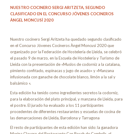
NUESTRO COCINERO SERGI ARITZETA, SEGUNDO
CLASIFICADO EN EL CONCURSO JÓVENES COCINEROS
ÀNGEL MONCUSÍ 2020
Nuestro cocinero Sergi Aritzeta ha quedado segundo clasificado
en el Concurso Jóvenes Cocineros Àngel Moncusí 2020 que
organizado por la Federación de Hostelería de Lleida, se celebró
el pasado 9 de marzo, en la Escuela de Hostelería y Turismo de
Lleida con la presentación de «Muslos de codorniz a la catalana,
pimiento confitado, espinacas y jugo de asado» y «Manzana
infusionada con ganache de chocolate blanco, limón a la sal y
balsámico «.
Esta edición ha tenido como ingredientes secretos la codorniz,
para la elaboración del plato principal, y manzana de Lleida, para
el postre. El jurado ha evaluado a los 11 participantes
procedentes de diferentes restaurantes y escuelas de cocina de
las demarcaciones de Lleida, Barcelona y Tarragona
El resto de participantes de esta edición han sido: la ganadora
Marina Clavero del Restaurante Can Bosch de Cambrils, el