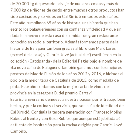
de 70.000 kg de pescado salvaje de nuestras costas y más de
7.000 kg de riñones de cerdo entre muchos otros productos han
sido cocinados y servidos en Cal Xirricló en todos estos años.
Este año cumplimos 65 años de historia, una historia que han
escrito los balaguerienses con su confianza y fidelidad y que sin
duda han hecho de esta casa de comidas un gran restaurante
conocido en todo el territorio. Además formamos parte de la
historia de Balaguer también gracias al libro que Marc Lorés
(exchef de la casa) y Gabriel Jové (actual chef) escribieron en la
colección «Catxipanda» de la Editorial Pagès bajo el nombre de
«La nova cuina de Balaguer». También ganamos con los mejores
postres de Madrid Fusión de los años 2012 y 2016, e hicimos el
podio a la mejor tapa de Cataluña de 2015, como medalla de
plata. Este año contamos con la mejor carta de vinos de la
provincia en la categoría B, del premio Cartavi.
Este 65 aniversario demuestra nuestra pasión por el trabajo bien
hecho, y por la cocina y el servicio, que son seña de identidad de
Cal Xirricló. Continúa la tercera generación con Francesc Molins
Rúbies al frente y con Rosa Rúbies que aunque está jubilada aún
es fuente de inspiración para la cocina dirigida por Gabriel Jové
Campillo.