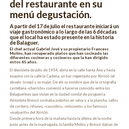
del restaurante en su
menú degustación.
A partir del 17 de julio el restaurante iniciará un
viaje gastronómico a lo largo de las 6 décadas
que el local ha estado presente en la historia
de Balaguer.
El chef actual Gabriel Jové y su propietario Francesc
Molins, han recuperado platos que han cocinado las
diferentes cocineras y cocineros que la han dirigido
estos 65 años.
El diecisiete de julio de 1954, abría en la calle Santa Ana y hacía
esquina con la calle la Cadena, un bar regentado por Xirricló (el
abuelo Josep) y su mujer. De ahí su nombre que de la ortografía
castellana «cherriclo» comenzó a hacerse conocido entre los
Balaguerines que vivían en la ciudad condal de posguerra.
Antonieta Brescó cocinaba pulpitos en salsa y a la plancha, callos
de cordero, riñones, «cassolins», «mixonets» y los famosos
«malparits» del Xirricló.
Desde primera hora de la mañana hasta la última de la noche
justo antes de la madrugada, la familia Molins y Brescó daban de