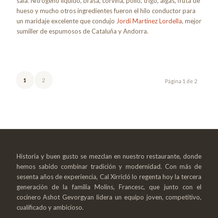
sala. Nitrógeno líquido, brasa, corvina, pollo, trigo, algas, fruta de
hueso y mucho otros ingredientes fueron el hilo conductor para
un maridaje excelente que condujo
Jordi Martínez Lordella
, mejor
sumiller de espumosos de Cataluña y Andorra.
1
2
Página 1 de 2
Historia y buen gusto se mezclan en nuestro restaurante, donde
hemos sabido combinar tradición y modernidad. Con más de
sesenta años de experiencia, Cal Xirricló lo regenta hoy la tercera
generación de la familia Molins, Francesc, que junto con el
cocinero Ashot Gevorgyan lidera un equipo joven, competitivo,
cualificado y ambicioso.