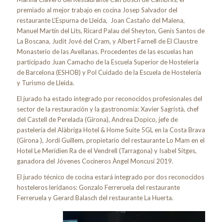
premiado al mejor trabajo en cocina Josep Salvador del
restaurante L’Espurna de Lleida, Joan Castaño del Malena,
Manuel Martín del Lits, Ricard Palau del Sheyton, Genís Santos de
La Boscana, Judit Jové del Cram, y Albert Farnell de El Claustre
Monasterio de las Avellanas. Procedentes de las escuelas han
participado Juan Camacho de la Escuela Superior de Hostelería
de Barcelona (ESHOB) y Pol Cuidado de la Escuela de Hostelería
y Turismo de Lleida.
El jurado ha estado integrado por reconocidos profesionales del
sector de la restauración y la gastronomía: Xavier Sagristà, chef
del Castell de Perelada (Girona), Andrea Dopico, jefe de
pastelería del Alàbriga Hotel & Home Suite 5GL en la Costa Brava
(Girona ), Jordi Guillem, propietario del restaurante Lo Mam en el
Hotel Le Meridien Ra de el Vendrell (Tarragona) y Isabel Sitges,
ganadora del Jóvenes Cocineros Àngel Moncusí 2019.
El jurado técnico de cocina estará integrado por dos reconocidos
hosteleros leridanos: Gonzalo Ferreruela del restaurante
Ferreruela y Gerard Balasch del restaurante La Huerta.