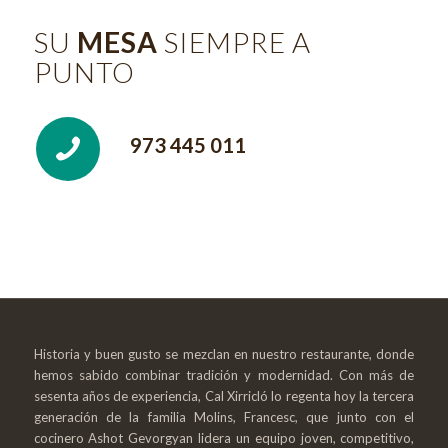
SU
MESA
SIEMPRE A
PUNTO
973 445 011
Historia y buen gusto se mezclan en nuestro restaurante, donde
hemos sabido combinar tradición y modernidad. Con más de
sesenta años de experiencia, Cal Xirricló lo regenta hoy la tercera
generación de la familia Molins, Francesc, que junto con el
cocinero Ashot Gevorgyan lidera un equipo joven, competitivo,