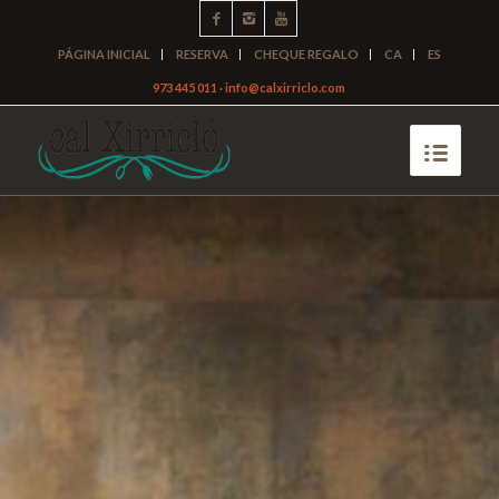
PÁGINA INICIAL
RESERVA
CHEQUE REGALO
CA
ES
973 445 011 · info@calxirriclo.com