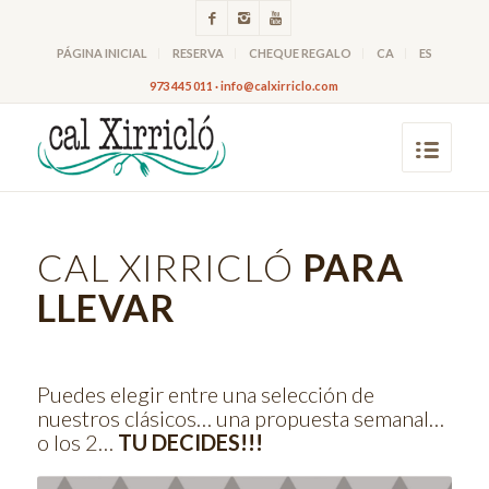
PÁGINA INICIAL
RESERVA
CHEQUE REGALO
CA
ES
973 445 011 · info@calxirriclo.com
CAL XIRRICLÓ
PARA
LLEVAR
Puedes elegir entre una selección de
nuestros clásicos… una propuesta semanal…
o los 2…
TU DECIDES!!!