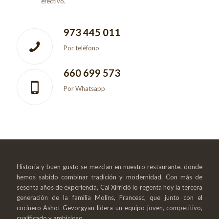
efectivo.
973 445 011
Por teléfono
660 699 573
Por Whatsapp
Historia y buen gusto se mezclan en nuestro restaurante, donde
hemos sabido combinar tradición y modernidad. Con más de
sesenta años de experiencia, Cal Xirricló lo regenta hoy la tercera
generación de la familia Molins, Francesc, que junto con el
cocinero Ashot Gevorgyan lidera un equipo joven, competitivo,
cualificado y ambicioso.