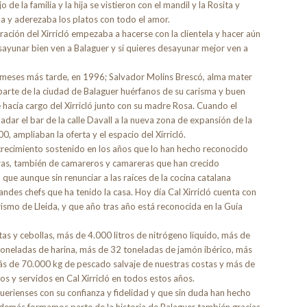
e la familia y la hija se vistieron con el mandil y la Rosita y
ba y aderezaba los platos con todo el amor.
ción del Xirricló empezaba a hacerse con la clientela y hacer aún
sayunar bien ven a Balaguer y si quieres desayunar mejor ven a
 meses más tarde, en 1996; Salvador Molins Brescó, alma mater
parte de la ciudad de Balaguer huérfanos de su carisma y buen
 hacía cargo del Xirricló junto con su madre Rosa. Cuando el
ladar el bar de la calle Davall a la nueva zona de expansión de la
, ampliaban la oferta y el espacio del Xirricló.
crecimiento sostenido en los años que lo han hecho reconocido
eras, también de camareros y camareras que han crecido
 que aunque sin renunciar a las raíces de la cocina catalana
ndes chefs que ha tenido la casa. Hoy día Cal Xirricló cuenta con
ismo de Lleida, y que año tras año está reconocida en la Guía
 y cebollas, más de 4.000 litros de nitrógeno líquido, más de
oneladas de harina, más de 32 toneladas de jamón ibérico, más
s de 70.000 kg de pescado salvaje de nuestras costas y más de
 y servidos en Cal Xirricló en todos estos años.
guerienses con su confianza y fidelidad y que sin duda han hecho
Además formamos parte de la historia de Balaguer también gracias