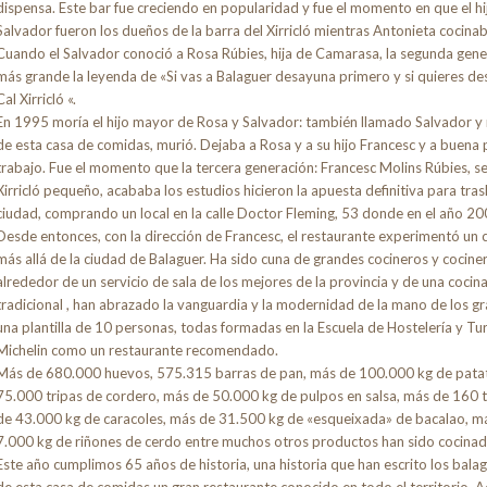
dispensa. Este bar fue creciendo en popularidad y fue el momento en que el hijo d
Salvador fueron los dueños de la barra del Xirricló mientras Antonieta cocina
Cuando el Salvador conoció a Rosa Rúbies, hija de Camarasa, la segunda genera
más grande la leyenda de «Si vas a Balaguer desayuna primero y si quieres de
Cal Xirricló «.
En 1995 moría el hijo mayor de Rosa y Salvador: también llamado Salvador y
de esta casa de comidas, murió. Dejaba a Rosa y a su hijo Francesc y a buena 
trabajo. Fue el momento que la tercera generación: Francesc Molins Rúbies, se
Xirricló pequeño, acababa los estudios hicieron la apuesta definitiva para tras
ciudad, comprando un local en la calle Doctor Fleming, 53 donde en el año 2000
Desde entonces, con la dirección de Francesc, el restaurante experimentó un 
más allá de la ciudad de Balaguer. Ha sido cuna de grandes cocineros y cocin
alrededor de un servicio de sala de los mejores de la provincia y de una cocina
tradicional , han abrazado la vanguardia y la modernidad de la mano de los gra
una plantilla de 10 personas, todas formadas en la Escuela de Hostelería y Tur
Michelin como un restaurante recomendado.
Más de 680.000 huevos, 575.315 barras de pan, más de 100.000 kg de patatas
75.000 tripas de cordero, más de 50.000 kg de pulpos en salsa, más de 160 t
de 43.000 kg de caracoles, más de 31.500 kg de «esqueixada» de bacalao, má
7.000 kg de riñones de cerdo entre muchos otros productos han sido cocinados
Este año cumplimos 65 años de historia, una historia que han escrito los bala
de esta casa de comidas un gran restaurante conocido en todo el territorio. 