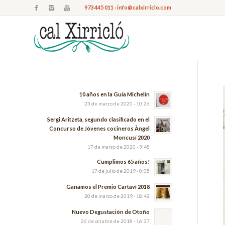
973 445 011 · info@calxirriclo.com
10 años en la Guía Michelín
23 de marzo de 2020 - 10:26
Sergi Aritzeta, segundo clasificado en el
Concurso de Jóvenes cocineros Àngel
Moncusí 2020
17 de marzo de 2020 - 9:48
Cumplimos 65 años!
17 de julio de 2019 - 0:05
Ganamos el Premio Cartaví 2018
20 de marzo de 2019 - 18:42
Nuevo Degustación de Otoño
26 de octubre de 2018 - 16:37