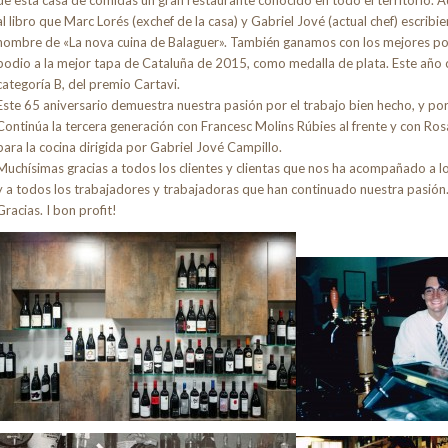
al libro que Marc Lorés (exchef de la casa) y Gabriel Jové (actual chef) escribi
nombre de «La nova cuina de Balaguer». También ganamos con los mejores pos
podio a la mejor tapa de Cataluña de 2015, como medalla de plata. Este año c
categoría B, del premio Cartavi.
Este 65 aniversario demuestra nuestra pasión por el trabajo bien hecho, y por l
Continúa la tercera generación con Francesc Molins Rúbies al frente y con Ros
para la cocina dirigida por Gabriel Jové Campillo.
Muchísimas gracias a todos los clientes y clientas que nos ha acompañado a l
y a todos los trabajadores y trabajadoras que han continuado nuestra pasión
Gracias. I bon profit!