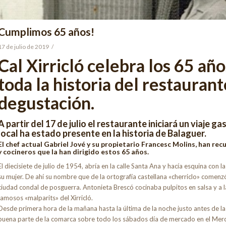
Cumplimos 65 años!
17 de julio de 2019
/
Cal Xirricló celebra los 65 añ
toda la historia del restauran
degustación.
A partir del 17 de julio el restaurante iniciará un viaje 
local ha estado presente en la historia de Balaguer.
El chef actual Gabriel Jové y su propietario Francesc Molins, han re
y cocineros que la han dirigido estos 65 años.
El diecisiete de julio de 1954, abría en la calle Santa Ana y hacía esquina con l
su mujer. De ahí su nombre que de la ortografía castellana «cherriclo» comenzó
ciudad condal de posguerra. Antonieta Brescó cocinaba pulpitos en salsa y a la
famosos «malparits» del Xirricló.
Desde primera hora de la mañana hasta la última de la noche justo antes de l
buena parte de la comarca sobre todo los sábados día de mercado en el Merc