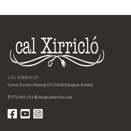
CAL XIRRICLÓ
Carrer Doctor Fleming 53 25600 Balaguer (Lleida)
T
973 445 011
E
info@calxirriclo.com