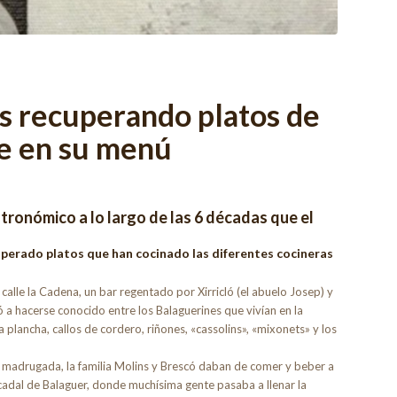
os recuperando platos de
te en su menú
gastronómico a lo largo de las 6 décadas que el
cuperado platos que han cocinado las diferentes cocineras
a calle la Cadena, un bar regentado por Xirricló (el abuelo Josep) y
 a hacerse conocido entre los Balaguerines que vivían en la
 plancha, callos de cordero, riñones, «cassolins», «mixonets» y los
a madrugada, la familia Molins y Brescó daban de comer y beber a
adal de Balaguer, donde muchísima gente pasaba a llenar la