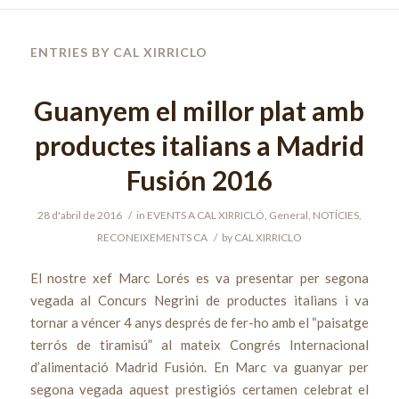
ENTRIES BY CAL XIRRICLO
Guanyem el millor plat amb
productes italians a Madrid
Fusión 2016
28 d'abril de 2016
/
in
EVENTS A CAL XIRRICLÓ
,
General
,
NOTÍCIES
,
RECONEIXEMENTS
CA
/
by
CAL XIRRICLO
El nostre xef Marc Lorés es va presentar per segona
vegada al Concurs Negrini de productes italians i va
tornar a véncer 4 anys després de fer-ho amb el “paisatge
terrós de tiramisú” al mateix Congrés Internacional
d’alimentació Madrid Fusión. En Marc va guanyar per
segona vegada aquest prestigiós certamen celebrat el