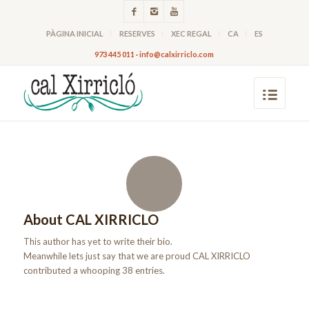
PÀGINA INICIAL
RESERVES
XEC REGAL
CA
ES
973 445 011 · info@calxirriclo.com
About
CAL XIRRICLO
This author has yet to write their bio.
Meanwhile lets just say that we are proud
CAL XIRRICLO
contributed a whooping 38 entries.